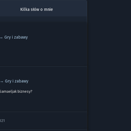
Kilka słów o mnie
 →
Gry i zabawy
t →
Gry i zabawy
@ Samaeljak biznesy?
021