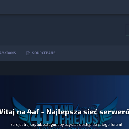
AMXBANS
SOURCEBANS
itaj na 4af - Najlepsza sieć serwer
Zarejestruj się, lub zaloguj, aby uzyskać dostęp do całego forum!