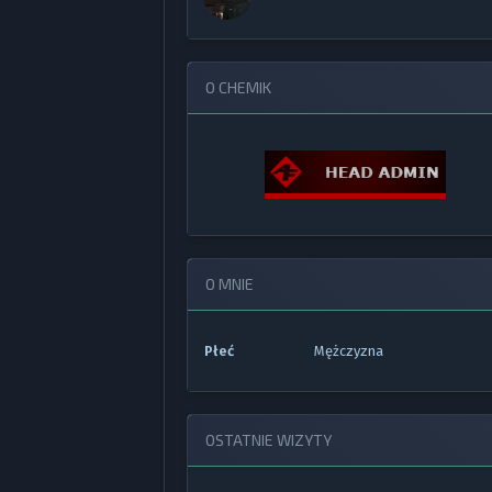
O CHEMIK
O MNIE
Płeć
Mężczyzna
OSTATNIE WIZYTY