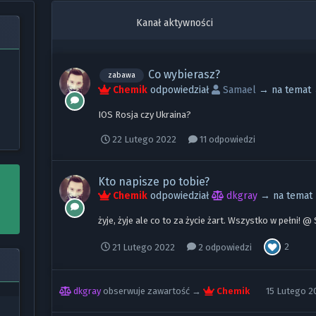
Kanał aktywności
Co wybierasz?
zabawa
Chemik
odpowiedział
Samael
→ na temat
IOS Rosja czy Ukraina?
22 Lutego 2022
11 odpowiedzi
Kto napisze po tobie?
Chemik
odpowiedział
dkgray
→ na tema
żyje, żyje ale co to za życie żart. Wszystko w pełni! 
2
21 Lutego 2022
2 odpowiedzi
dkgray
obserwuje zawartość →
Chemik
15 Lutego 2