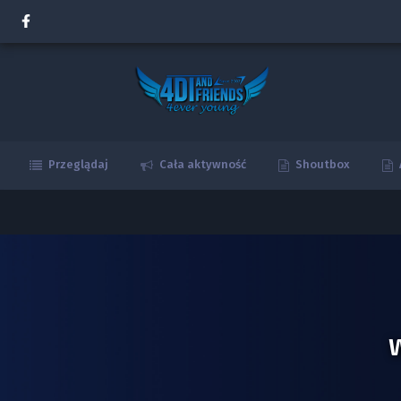
Przeglądaj
Cała aktywność
Shoutbox
W