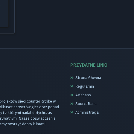
l
PRZYDATNE LINKI
Strona Główna
Regulamin
AMXbans
 projektów sieci Counter-Strike w
SourceBans
 kilkuset serwerów gier oraz ponad
Administracja
 i z którymi nadal dotychczas
 prywatnym. Nasze doświadczenie
emy tworzyć dobry klimat i