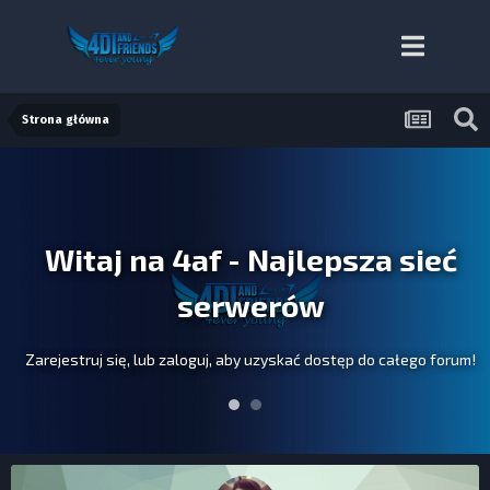
Strona główna
Witaj na 4af - Najlepsza sieć
serwerów
Zarejestruj się, lub zaloguj, aby uzyskać dostęp do całego forum!