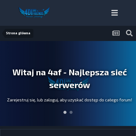
Strona główna
Witaj na 4af - Najlepsza sieć
serwerów
Zarejestruj się, lub zaloguj, aby uzyskać dostęp do całego forum!