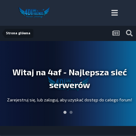
Strona główna
Witaj na 4af - Najlepsza sieć
serwerów
Zarejestruj się, lub zaloguj, aby uzyskać dostęp do całego forum!