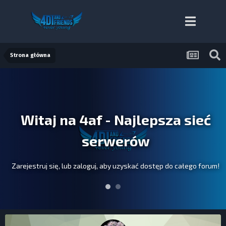
Strona główna
Witaj na 4af - Najlepsza sieć
serwerów
Zarejestruj się, lub zaloguj, aby uzyskać dostęp do całego forum!