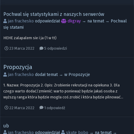
Pochwal się statystykami z naszych serwerów
jan frachesko
odpowiedział
dkgray
→ na temat →
Pochwal
się statami
HEHE zalapalem sie i ja (1 w tt)
23 Marca 2022
5 odpowiedzi
Propozycja
jan frachesko
dodał temat → w
Propozycje
1. Nazwa: Propozycja 2. Opis: Zrobienie rekrutacji na opiekuna 3. Dla
czego warto dodać/zmienić: warto ponieważ będzie jakaś osoba z
wyższą ranga która będzie mogła coś zrobić i która będzie pilnować...
22 Marca 2022
1 odpowiedź
ub
jan frachesko
odpowiedział
skute bobo
→ na temat →