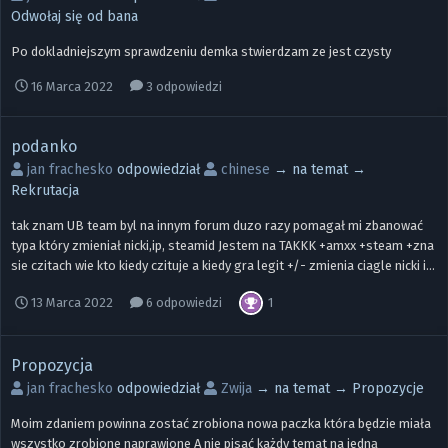
Odwołaj się od bana
Po dokladniejszym sprawdzeniu demka stwierdzam ze jest czysty
16 Marca 2022
3 odpowiedzi
podanko
jan frachesko
odpowiedział
chinese
→ na temat →
Rekrutacja
tak znam UB team byl na innym forum duzo razy pomagał mi zbanować
typa który zmieniał nicki,ip, steamid Jestem na TAKKK +amxx +steam +zna
sie czitach wie kto kiedy czituje a kiedy gra legit +/- zmienia ciagle nicki i...
1
13 Marca 2022
6 odpowiedzi
Propozycja
jan frachesko
odpowiedział
Zwija
→ na temat →
Propozycje
Moim zdaniem powinna zostać zrobiona nowa paczka która będzie miała
wszystko zrobione naprawione A nie pisać każdy temat na jedną