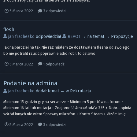
zrobcie zeby caly czas na serwerze sie zapisywal
6 Marca 2022
3 odpowiedzi
flesh
jan frachesko
odpowiedział
REVOT
→ na temat →
Propozycje
Jak najbardziej na tak Nie raz mialem ze dostawalem flesha od swojego
bo nie potrafil rzucić poprawnie albo robil to celowo
6 Marca 2022
1 odpowiedź
Podanie na admina
jan frachesko
dodał temat → w
Rekrutacja
Minimum 15 godzin gry na serwerze - Minimum 5 postów na forum -
Minimum 16 lat lub mutacja + Znajomość AmxxModa'a 3/5 + Dobra opinia
wśród innych nie wiem Sprawny mikrofon + Konto Steam + Wzór: Imię:...
5 Marca 2022
3 odpowiedzi