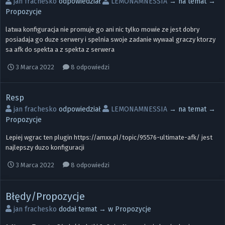
jan frachesko
odpowiedział
LEMONAMNESSIA
→ na temat →
Propozycje
latwa konfiguracja nie promuje go ani nic tylko mowie ze jest dobry
posiadaja go duze serwery i spelnia swoje zadanie wywaal graczy ktorzy
sa afk do spekta a z spekta z serwera
3 Marca 2022
8 odpowiedzi
Resp
jan frachesko
odpowiedział
LEMONAMNESSIA
→ na temat →
Propozycje
Lepiej wgrac ten plugin https://amxx.pl/topic/95576-ultimate-afk/ jest
najlepszy duzo konfiguracji
3 Marca 2022
8 odpowiedzi
Błędy/Propozycje
jan frachesko
dodał temat → w
Propozycje