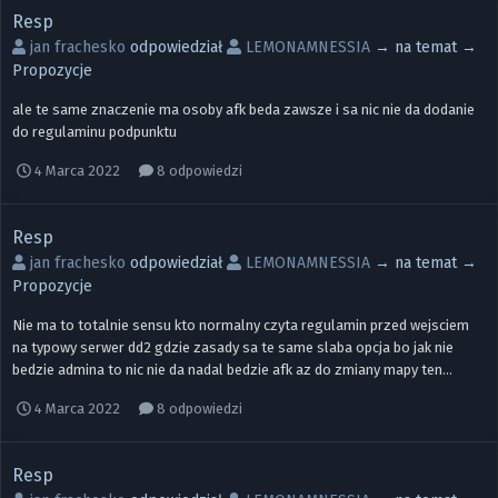
Resp
jan frachesko
odpowiedział
LEMONAMNESSIA
→ na temat →
Propozycje
ale te same znaczenie ma osoby afk beda zawsze i sa nic nie da dodanie
do regulaminu podpunktu
4 Marca 2022
8 odpowiedzi
Resp
jan frachesko
odpowiedział
LEMONAMNESSIA
→ na temat →
Propozycje
Nie ma to totalnie sensu kto normalny czyta regulamin przed wejsciem
na typowy serwer dd2 gdzie zasady sa te same slaba opcja bo jak nie
bedzie admina to nic nie da nadal bedzie afk az do zmiany mapy ten...
4 Marca 2022
8 odpowiedzi
Resp