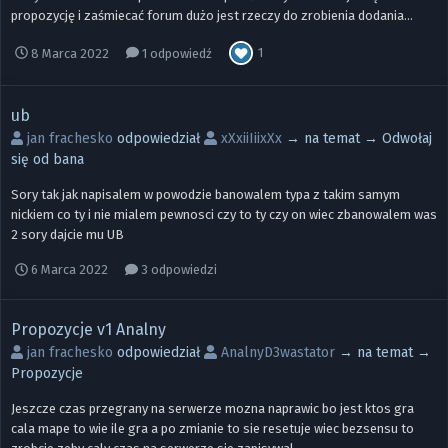
propozycję i zaśmiecać forum dużo jest rzeczy do zrobienia dodania...
1
8 Marca 2022
1 odpowiedź
ub
jan frachesko
odpowiedział
xXxiiIiixXx
→ na temat →
Odwołaj
się od bana
Sory tak jak napisalem w powodzie banowalem typa z takim samym
nickiem co ty i nie mialem pewnosci czy to ty czy on wiec zbanowalem was
2 sory dajcie mu UB
6 Marca 2022
3 odpowiedzi
Propozycje v1 Analny
jan frachesko
odpowiedział
AnalnyD3wastator
→ na temat →
Propozycje
Jeszcze czas przegrany na serwerze mozna naprawic bo jest ktos gra
cala mape to wie ile gra a po zmianie to sie resetuje wiec bezsensu to