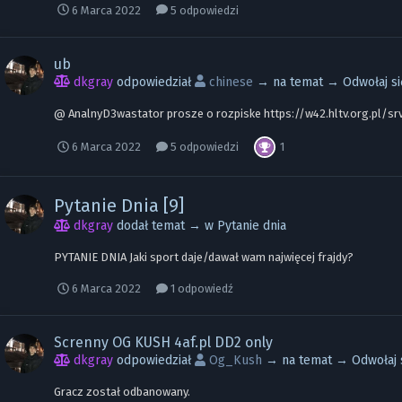
6 Marca 2022
5 odpowiedzi
ub
dkgray
odpowiedział
chinese
→ na temat →
Odwołaj s
@ AnalnyD3wastator prosze o rozpiske https://w42.hltv.org.pl/
1
6 Marca 2022
5 odpowiedzi
Pytanie Dnia [9]
dkgray
dodał temat → w
Pytanie dnia
PYTANIE DNIA Jaki sport daje/dawał wam najwięcej frajdy?
6 Marca 2022
1 odpowiedź
Screnny OG KUSH 4af.pl DD2 only
dkgray
odpowiedział
Og_Kush
→ na temat →
Odwołaj 
Gracz został odbanowany.