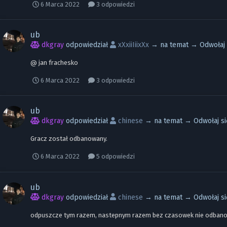
6 Marca 2022
3 odpowiedzi
ub
dkgray
odpowiedział
xXxiiIiixXx
→ na temat →
Odwołaj 
@ jan frachesko
6 Marca 2022
3 odpowiedzi
ub
dkgray
odpowiedział
chinese
→ na temat →
Odwołaj s
Gracz został odbanowany.
6 Marca 2022
5 odpowiedzi
ub
dkgray
odpowiedział
chinese
→ na temat →
Odwołaj s
odpuszcze tym razem, nastepnym razem bez czasowek nie odban