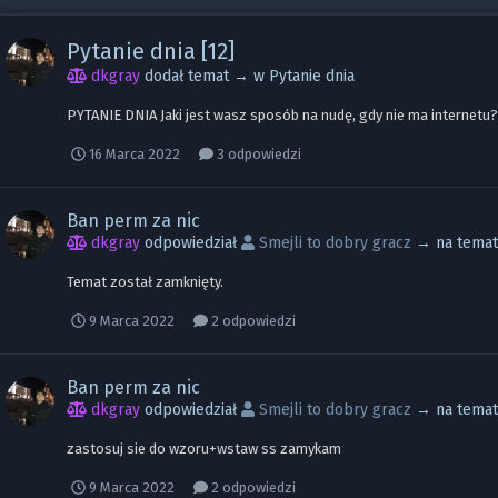
Pytanie dnia [12]
dkgray
dodał temat → w
Pytanie dnia
PYTANIE DNIA Jaki jest wasz sposób na nudę, gdy nie ma internetu
16 Marca 2022
3 odpowiedzi
Ban perm za nic
dkgray
odpowiedział
Smejli to dobry gracz
→ na tema
Temat został zamknięty.
9 Marca 2022
2 odpowiedzi
Ban perm za nic
dkgray
odpowiedział
Smejli to dobry gracz
→ na tema
zastosuj sie do wzoru+wstaw ss zamykam
9 Marca 2022
2 odpowiedzi