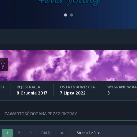
ay
CI
REJESTRACJA
OSTATNIA WIZYTA
WYGRANE W R
8 Grudnia 2017
7 Lipca 2022
3
ZAWARTOŚĆ DODANA PRZEZ DKGRAY
1
2
3
DALEJ
Strona 1 z 3