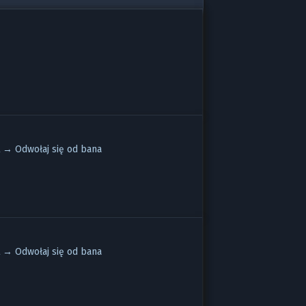
?
t →
Odwołaj się od bana
t →
Odwołaj się od bana