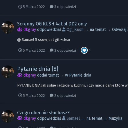
5 Marca 2022
3 odpowiedzi
Screnny OG KUSH 4af.pl DD2 only
dkgray
odpowiedział
Og_Kush
→ na temat →
Odwołaj 
@ Samael 5 ssow jest git +clear
1
5 Marca 2022
3 odpowiedzi
Pytanie dnia [8]
dkgray
dodał temat → w
Pytanie dnia
PYTANIE DNIA Jak sobie radzicie w kuchnii, i czy macie danie które 
5 Marca 2022
2 odpowiedzi
Czego obecnie słuchasz?
dkgray
odpowiedział
Samael
→ na temat →
Muzyka