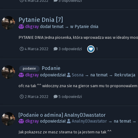
4 Marca 2022
5 odpowiedzi
Pytanie Dnia [7]
dkgray
dodał temat → w
Pytanie dnia
PYTANIE DNIA Jedna piosenka, która wprowadza was w idealny mo
1
4 Marca 2022
3 odpowiedzi
Podanie
podanie
dkgray
odpowiedział
Sosna
→ na temat →
Rekrutacja
ofc na tak ^^ widoczny zna sie na gierce sam mu to proponowalem
2 Marca 2022
5 odpowiedzi
[Podanie o admina] AnalnyD3wastator
dkgray
odpowiedział
AnalnyD3wastator
→ na temat →
Jak pokazesz ze masz steama to ja jestem na tak ^^