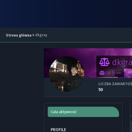
dkgray
Strona główna
dkgr
UB Team
LICZBA ZAWARTOŚ
50
Cała aktywność
PROFILE