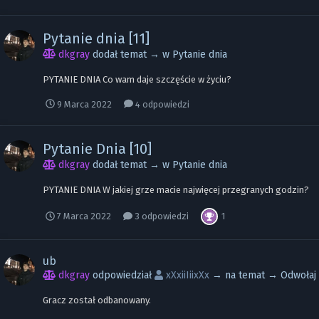
Pytanie dnia [11]
dkgray
dodał temat → w
Pytanie dnia
PYTANIE DNIA Co wam daje szczęście w życiu?
9 Marca 2022
4 odpowiedzi
Pytanie Dnia [10]
dkgray
dodał temat → w
Pytanie dnia
PYTANIE DNIA W jakiej grze macie najwięcej przegranych godzin?
1
7 Marca 2022
3 odpowiedzi
ub
dkgray
odpowiedział
xXxiiIiixXx
→ na temat →
Odwołaj 
Gracz został odbanowany.