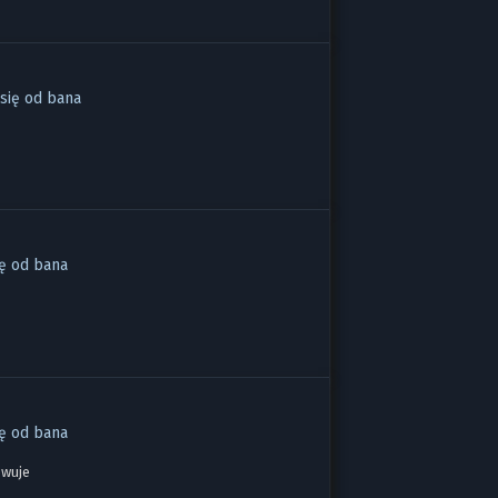
się od bana
ię od bana
ię od bana
owuje