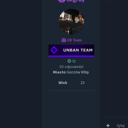
UB Team
12
50 odpowiedzi
Miasto:
Gorzów Wlkp.
Wiek
23
Cytuj