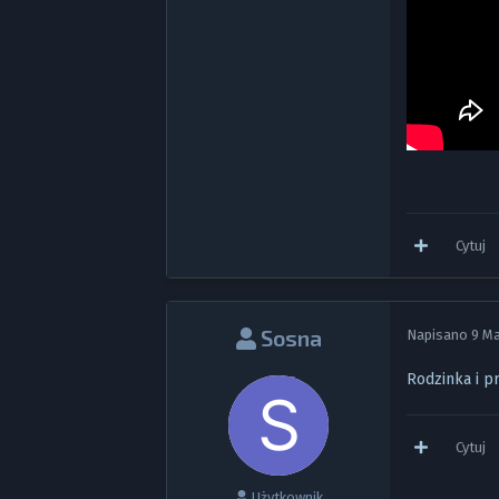
Cytuj
Sosna
Napisano
9 M
Rodzinka i p
Cytuj
Użytkownik