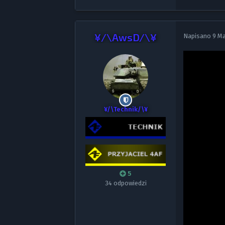
¥/\AwsD/\¥
Napisano
9 M
¥/\Technik/\¥
5
34 odpowiedzi