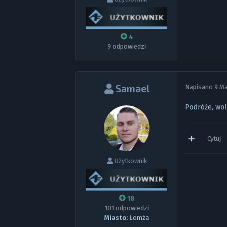
4
9 odpowiedzi
Samael
Napisano
9 M
Podróże, wo
Cytuj
Użytkownik
18
101 odpowiedzi
Miasto:
Łomża