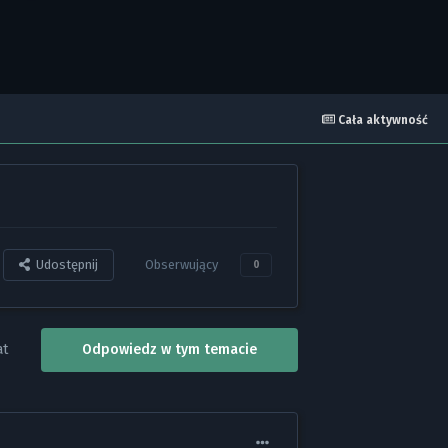
Cała aktywność
Udostępnij
Obserwujący
0
at
Odpowiedz w tym temacie