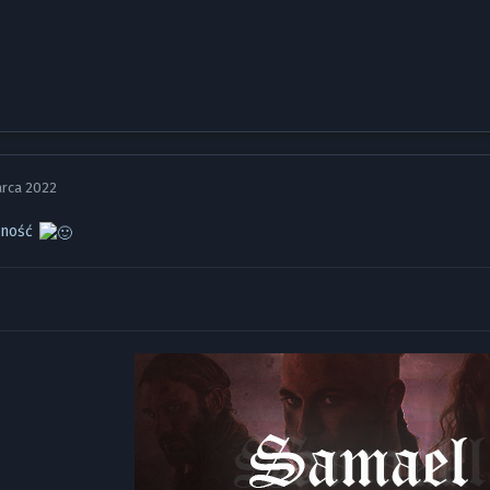
arca 2022
lność