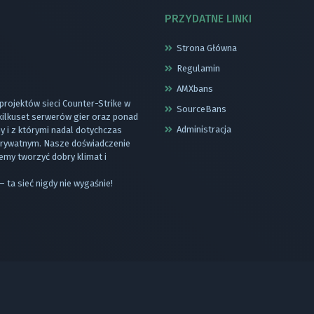
PRZYDATNE LINKI
Strona Główna
Regulamin
AMXbans
 projektów sieci Counter-Strike w
SourceBans
 kilkuset serwerów gier oraz ponad
Administracja
 i z którymi nadal dotychczas
 prywatnym. Nasze doświadczenie
emy tworzyć dobry klimat i
– ta sieć nigdy nie wygaśnie!