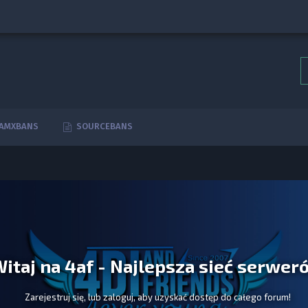
AMXBANS
SOURCEBANS
itaj na 4af - Najlepsza sieć serwer
Zarejestruj się, lub zaloguj, aby uzyskać dostęp do całego forum!