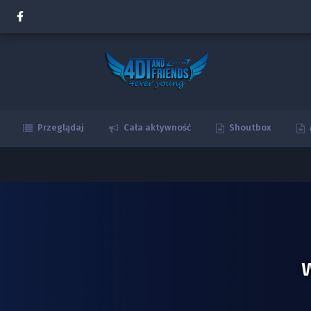
Przeglądaj
Cała aktywność
Shoutbox
W