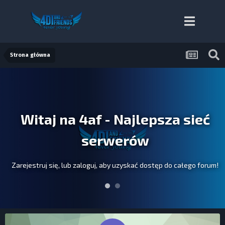
Strona główna
Witaj na 4af - Najlepsza sieć
serwerów
Zarejestruj się, lub zaloguj, aby uzyskać dostęp do całego forum!