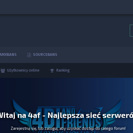
AMXBANS
SOURCEBANS
Użytkownicy online
Ranking
itaj na 4af - Najlepsza sieć serwer
Zarejestruj się, lub zaloguj, aby uzyskać dostęp do całego forum!