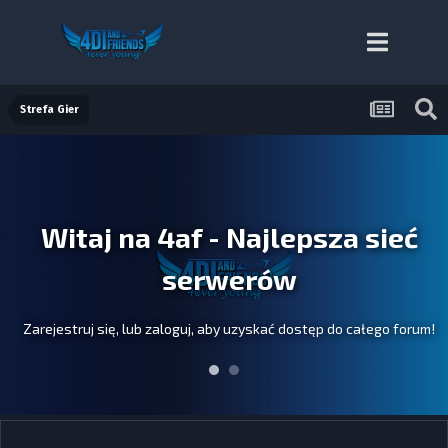
Strefa Gier
Witaj na 4af - Najlepsza sieć
serwerów
Zarejestruj się, lub zaloguj, aby uzyskać dostęp do całego forum!