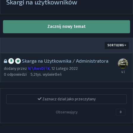
Skargi na użytkowników
Zacznij nowy temat
SORTUJ WG
Skarga na Użytkownika / Administratora
dodany przez
¥/\AwsD/\¥
,
12 Lutego 2022
0
odpowiedzi
5,2tys.
wyświetleń
Zaznacz dział jako przeczytany
Obserwujący
0