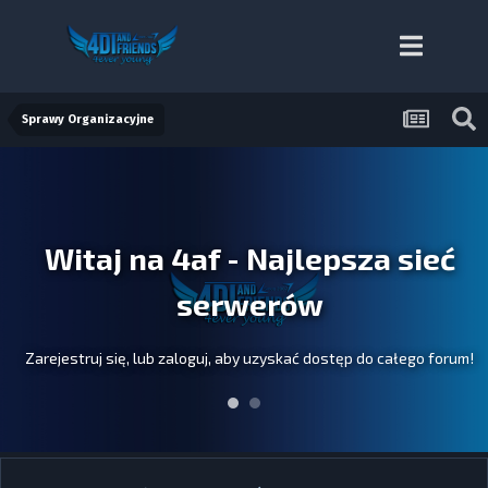
Sprawy Organizacyjne
Witaj na 4af - Najlepsza sieć
serwerów
Zarejestruj się, lub zaloguj, aby uzyskać dostęp do całego forum!