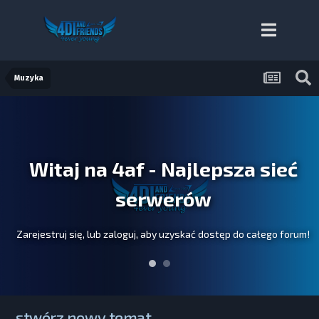
Muzyka
Witaj na 4af - Najlepsza sieć
serwerów
Zarejestruj się, lub zaloguj, aby uzyskać dostęp do całego forum!
stwórz nowy temat