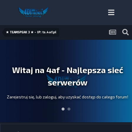
★ TEAMSPEAK 3 ★ - IP: ts.4af.pl
Witaj na 4af - Najlepsza sieć
serwerów
Zarejestruj się, lub zaloguj, aby uzyskać dostęp do całego forum!