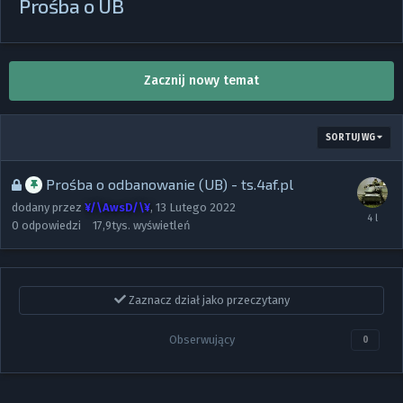
Prośba o UB
Zacznij nowy temat
SORTUJ WG
Prośba o odbanowanie (UB) - ts.4af.pl
dodany przez
¥/\AwsD/\¥
,
13 Lutego 2022
0
odpowiedzi
17,9tys.
wyświetleń
Zaznacz dział jako przeczytany
Obserwujący
0