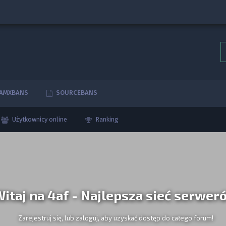
AMXBANS
SOURCEBANS
Użytkownicy online
Ranking
itaj na 4af - Najlepsza sieć serwer
Zarejestruj się, lub zaloguj, aby uzyskać dostęp do całego forum!