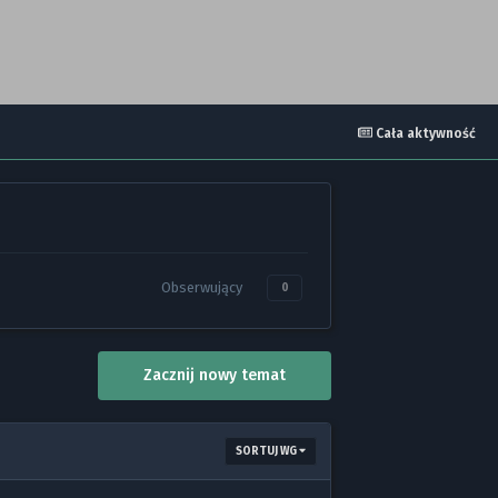
Cała aktywność
Obserwujący
0
Zacznij nowy temat
SORTUJ WG