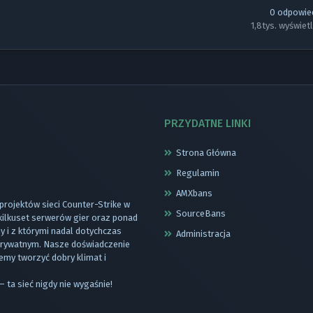
0
odpowie
1,8tys.
wyświet
PRZYDATNE LINKI
Strona Główna
Regulamin
AMXbans
 projektów sieci Counter-Strike w
SourceBans
 kilkuset serwerów gier oraz ponad
 i z którymi nadal dotychczas
Administracja
 prywatnym. Nasze doświadczenie
emy tworzyć dobry klimat i
– ta sieć nigdy nie wygaśnie!