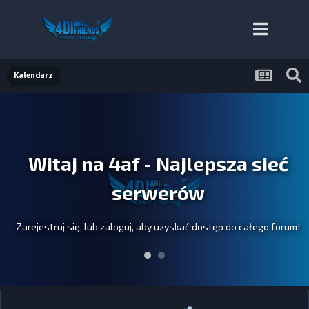
Kalendarz
Witaj na 4af - Najlepsza sieć
serwerów
Zarejestruj się, lub zaloguj, aby uzyskać dostęp do całego forum!